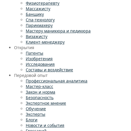
Физиотерапевту
Массажисту
Банщику
Спа-технологу
Парикмахеру
Мастеру маникюра и педикюра
Визажисту
Клиент-менеджеру
Открытия
Патенты
Изобретения
Исследования
Составы и воздействие
Передовой опыт
Профессиональная аналитика
Мастер-класс
Закон и норма
Безопасность
Экспертное мнение
Обучение
Эксперты
Блоги
Новости и события
Глоссарий