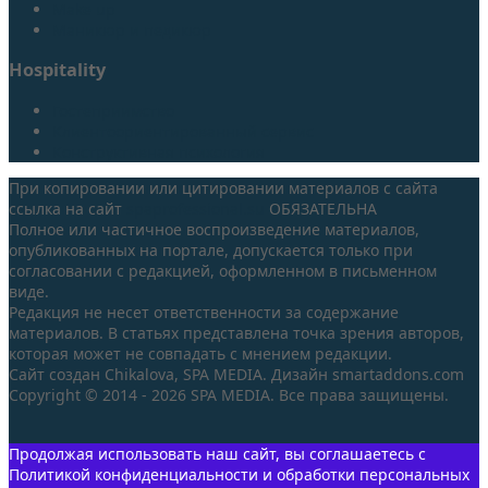
Make up
Маникюр и педикюр
Hospitality
Гостеприимство
Клиентоориентированный сервис
Конструктивная психология
При копировании или цитировании материалов с сайта
ссылка на сайт
spaprofessional.su
ОБЯЗАТЕЛЬНА
Полное или частичное воспроизведение материалов,
опубликованных на портале, допускается только при
согласовании с редакцией, оформленном в письменном
виде.
Редакция не несет ответственности за содержание
материалов. В статьях представлена точка зрения авторов,
которая может не совпадать с мнением редакции.
Сайт создан Chikalova, SPA MEDIA. Дизайн smartaddons.com
Copyright © 2014 - 2026 SPA MEDIA. Все права защищены.
Продолжая использовать наш сайт, вы соглашаетесь с
Политикой конфиденциальности и обработки персональных