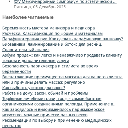
XXV Международный симпозиум по эстетической ...
Пятница, 05 Декабрь 2025
Наиболее читаемые
Беременность мастера маникюра и педикюра
Расчески. Классификация по форме и материалам
Парафинотерапия рук. Как сделать парафиновую ванночку?
Биозавивка, ламинирование и ботокс для ресниц.
Сравнительный анализ
Азбука продаж: как легко и ненавязчиво продавать клиенту
товары и дополнительные услуги
Безопасность парикмахера и стилиста во время
беременности
Впечатляющие преимущества массажа для вашего клиента
или 3 причины делать массаж регулярно
Как выбрать утюжок для волос?
Работа на дому: закон, обычай и проблемы
Торфяные лечебные грязи, торф – самые богатые
органическими соединениями пелоиды. Применение в...
Как зародилось и видоизменялось парикмахерское
искусство: модные прически разных веков
Рекомендации по выбору и применению медицинских
перчаток