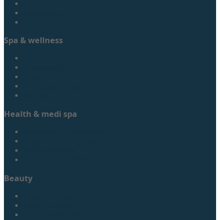
Поиск
Регистрация
Карта сайта
Spa & wellness
Спа одного дня
Особенные спа
Домашнее спа
Нейромышечная активация
Фитнес
Health & medi spa
Технологии оздоровления
Медицинские технологии
Нутрициология
Неотложная помощь
Beauty
Уход за лицом
Уход за телом
Уход за волосами