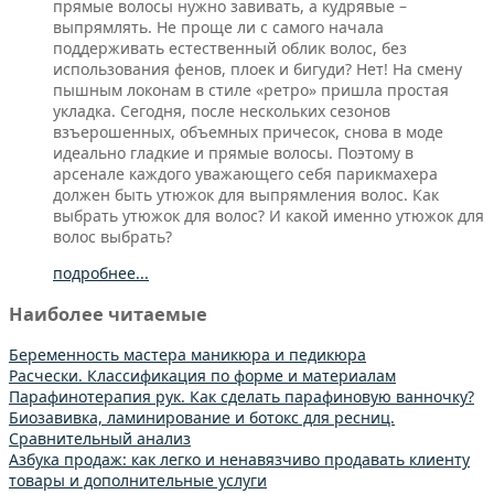
прямые волосы нужно завивать, а кудрявые –
выпрямлять. Не проще ли с самого начала
поддерживать естественный облик волос, без
использования фенов, плоек и бигуди? Нет! На смену
пышным локонам в стиле «ретро» пришла простая
укладка. Сегодня, после нескольких сезонов
взъерошенных, объемных причесок, снова в моде
идеально гладкие и прямые волосы. Поэтому в
арсенале каждого уважающего себя парикмахера
должен быть утюжок для выпрямления волос. Как
выбрать утюжок для волос? И какой именно утюжок для
волос выбрать?
подробнее...
Наиболее читаемые
Беременность мастера маникюра и педикюра
Расчески. Классификация по форме и материалам
Парафинотерапия рук. Как сделать парафиновую ванночку?
Биозавивка, ламинирование и ботокс для ресниц.
Сравнительный анализ
Азбука продаж: как легко и ненавязчиво продавать клиенту
товары и дополнительные услуги