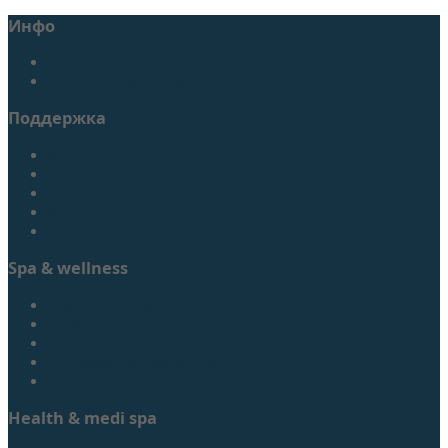
Инфо
О портале
Подписаться на журнал
Поддержка
Контакты
Обратная связь
Поиск
Регистрация
Карта сайта
Spa & wellness
Спа одного дня
Особенные спа
Домашнее спа
Нейромышечная активация
Фитнес
Health & medi spa