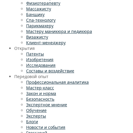
Физиотерапевту
Массажисту
Банщику
Спа-технологу
Парикмахеру
Мастеру маникюра и педикюра
Визажисту
Клиент-менеджеру
Открытия
Патенты
Изобретения
Исследования
Составы и воздействие
Передовой опыт
Профессиональная аналитика
Мастер-класс
Закон и норма
Безопасность
Экспертное мнение
Обучение
Эксперты
Блоги
Новости и события
Глоссарий