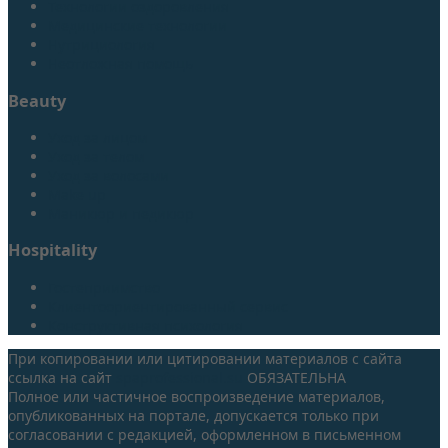
Технологии оздоровления
Медицинские технологии
Нутрициология
Неотложная помощь
Beauty
Уход за лицом
Уход за телом
Уход за волосами
Make up
Маникюр и педикюр
Hospitality
Гостеприимство
Клиентоориентированный сервис
Конструктивная психология
При копировании или цитировании материалов с сайта
ссылка на сайт
spaprofessional.su
ОБЯЗАТЕЛЬНА
Полное или частичное воспроизведение материалов,
опубликованных на портале, допускается только при
согласовании с редакцией, оформленном в письменном