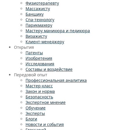
Физиотерапевту
Массажисту
Банщику
Спа-технологу
Парикмахеру
Мастеру маникюра и педикюра
Визажисту
Клиент-менеджеру
Открытия
Патенты
Изобретения
Исследования
Составы и воздействие
Передовой опыт
Профессиональная аналитика
Мастер-класс
Закон и норма
Безопасность
Экспертное мнение
Обучение
Эксперты
Блоги
Новости и события
Глоссарий