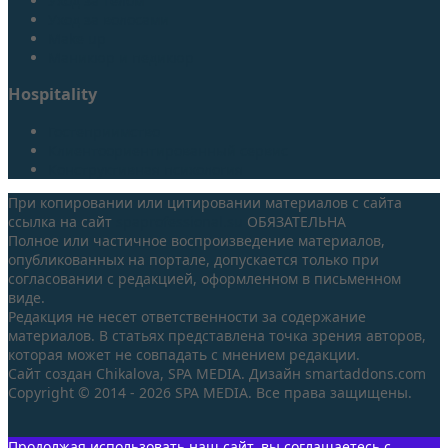
Уход за телом
Уход за волосами
Make up
Маникюр и педикюр
Hospitality
Гостеприимство
Клиентоориентированный сервис
Конструктивная психология
При копировании или цитировании материалов с сайта
ссылка на сайт
spaprofessional.su
ОБЯЗАТЕЛЬНА
Полное или частичное воспроизведение материалов,
опубликованных на портале, допускается только при
согласовании с редакцией, оформленном в письменном
виде.
Редакция не несет ответственности за содержание
материалов. В статьях представлена точка зрения авторов,
которая может не совпадать с мнением редакции.
Сайт создан Chikalova, SPA MEDIA. Дизайн smartaddons.com
Copyright © 2014 - 2026 SPA MEDIA. Все права защищены.
Продолжая использовать наш сайт, вы соглашаетесь с