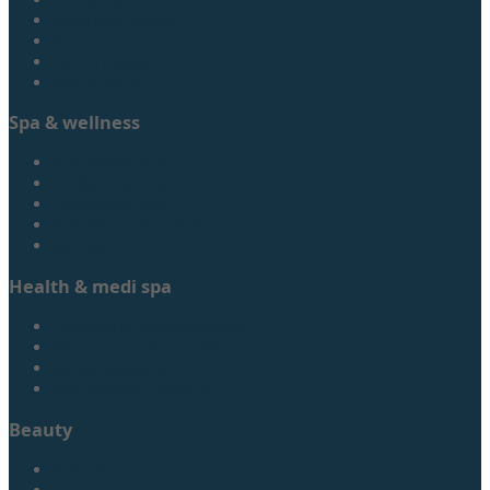
Обратная связь
Поиск
Регистрация
Карта сайта
Spa & wellness
Спа одного дня
Особенные спа
Домашнее спа
Нейромышечная активация
Фитнес
Health & medi spa
Технологии оздоровления
Медицинские технологии
Нутрициология
Неотложная помощь
Beauty
Уход за лицом