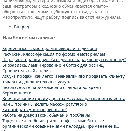
парикмахеры, мастера маникюра и педикюра, визажисты,
администраторы ежедневно обмениваются опытом,
общаются с коллегами, публикуют статьи, узнают о
мероприятиях, ищут работу, подписываются на журналы.
Вперёд
Наиболее читаемые
Беременность мастера маникюра и педикюра
Расчески. Классификация по форме и материалам
Парафинотерапия рук. Как сделать парафиновую ванночку?
Биозавивка, ламинирование и ботокс для ресниц.
Сравнительный анализ
Азбука продаж: как легко и ненавязчиво продавать клиенту
товары и дополнительные услуги
Безопасность парикмахера и стилиста во время
беременности
Впечатляющие преимущества массажа для вашего клиента
или 3 причины делать массаж регулярно
Как выбрать утюжок для волос?
Работа на дому: закон, обычай и проблемы
Торфяные лечебные грязи, торф – самые богатые
органическими соединениями пелоиды. Применение в...