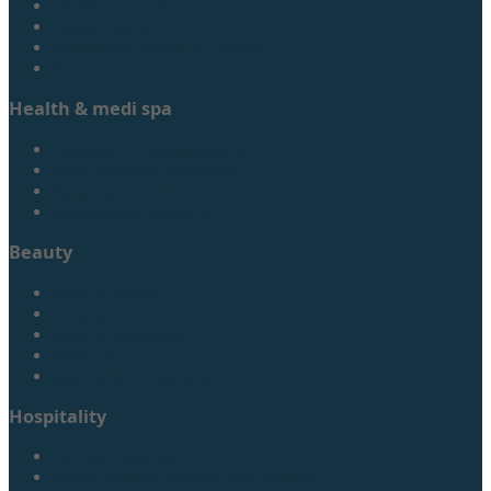
Особенные спа
Домашнее спа
Нейромышечная активация
Фитнес
Health & medi spa
Технологии оздоровления
Медицинские технологии
Нутрициология
Неотложная помощь
Beauty
Уход за лицом
Уход за телом
Уход за волосами
Make up
Маникюр и педикюр
Hospitality
Гостеприимство
Клиентоориентированный сервис