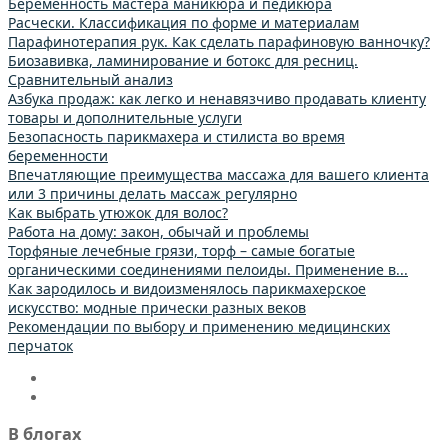
Беременность мастера маникюра и педикюра
Расчески. Классификация по форме и материалам
Парафинотерапия рук. Как сделать парафиновую ванночку?
Биозавивка, ламинирование и ботокс для ресниц.
Сравнительный анализ
Азбука продаж: как легко и ненавязчиво продавать клиенту
товары и дополнительные услуги
Безопасность парикмахера и стилиста во время
беременности
Впечатляющие преимущества массажа для вашего клиента
или 3 причины делать массаж регулярно
Как выбрать утюжок для волос?
Работа на дому: закон, обычай и проблемы
Торфяные лечебные грязи, торф – самые богатые
органическими соединениями пелоиды. Применение в...
Как зародилось и видоизменялось парикмахерское
искусство: модные прически разных веков
Рекомендации по выбору и применению медицинских
перчаток
В блогах