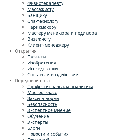
Физиотерапевту
Массажисту
Банщику
Спа-технологу
Парикмахеру
Мастеру маникюра и педикюра
Визажисту
Клиент-менеджеру
Открытия
Патенты
Изобретения
Исследования
Составы и воздействие
Передовой опыт
Профессиональная аналитика
Мастер-класс
Закон и норма
Безопасность
Экспертное мнение
Обучение
Эксперты
Блоги
Новости и события
Глоссарий