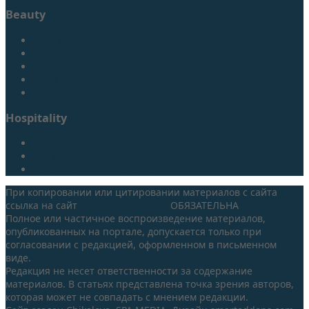
Beauty
Уход за лицом
Уход за телом
Уход за волосами
Make up
Маникюр и педикюр
Hospitality
Гостеприимство
Клиентоориентированный сервис
Конструктивная психология
При копировании или цитировании материалов с сайта
ссылка на сайт
spaprofessional.su
ОБЯЗАТЕЛЬНА
Полное или частичное воспроизведение материалов,
опубликованных на портале, допускается только при
согласовании с редакцией, оформленном в письменном
виде.
Редакция не несет ответственности за содержание
материалов. В статьях представлена точка зрения авторов,
которая может не совпадать с мнением редакции.