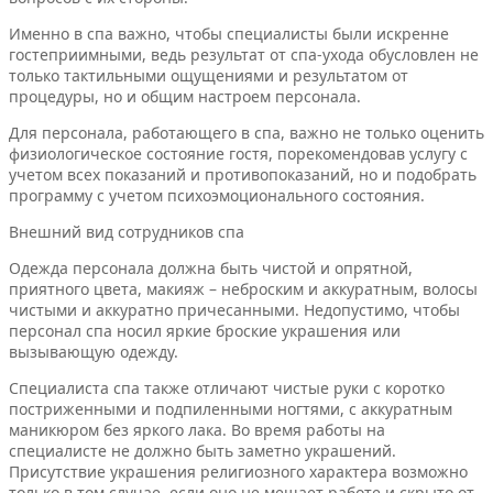
Именно в спа важно, чтобы специалисты были искренне
гостеприимными, ведь результат от спа-ухода обусловлен не
только тактильными ощущениями и результатом от
процедуры, но и общим настроем персонала.
Для персонала, работающего в спа, важно не только оценить
физиологическое состояние гостя, порекомендовав услугу с
учетом всех показаний и противопоказаний, но и подобрать
программу с учетом психоэмоционального состояния.
Внешний вид сотрудников спа
Одежда персонала должна быть чистой и опрятной,
приятного цвета, макияж – неброским и аккуратным, волосы
чистыми и аккуратно причесанными. Недопустимо, чтобы
персонал спа носил яркие броские украшения или
вызывающую одежду.
Специалиста спа также отличают чистые руки с коротко
постриженными и подпиленными ногтями, с аккуратным
маникюром без яркого лака. Во время работы на
специалисте не должно быть заметно украшений.
Присутствие украшения религиозного характера возможно
только в том случае, если оно не мешает работе и скрыто от