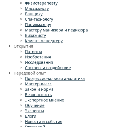
Физиотерапевту
Массажисту
Банщику
Спа-технологу
Парикмахеру
Мастеру маникюра и педикюра
Визажисту
Клиент-менеджеру
Открытия
Патенты
Изобретения
Исследования
Составы и воздействие
Передовой опыт
Профессиональная аналитика
Мастер-класс
Закон и норма
Безопасность
Экспертное мнение
Обучение
Эксперты
Блоги
Новости и события
Глоссарий