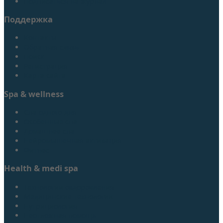
Подписаться на журнал
Поддержка
Контакты
Обратная связь
Поиск
Регистрация
Карта сайта
Spa & wellness
Спа одного дня
Особенные спа
Домашнее спа
Нейромышечная активация
Фитнес
Health & medi spa
Технологии оздоровления
Медицинские технологии
Нутрициология
Неотложная помощь