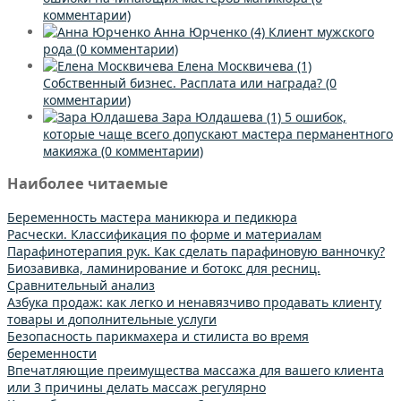
комментарии)
Анна Юрченко
(4)
Клиент мужского
рода
(0 комментарии)
Елена Москвичева
(1)
Собственный бизнес. Расплата или награда?
(0
комментарии)
Зара Юлдашева
(1)
5 ошибок,
которые чаще всего допускают мастера перманентного
макияжа
(0 комментарии)
Наиболее читаемые
Беременность мастера маникюра и педикюра
Расчески. Классификация по форме и материалам
Парафинотерапия рук. Как сделать парафиновую ванночку?
Биозавивка, ламинирование и ботокс для ресниц.
Сравнительный анализ
Азбука продаж: как легко и ненавязчиво продавать клиенту
товары и дополнительные услуги
Безопасность парикмахера и стилиста во время
беременности
Впечатляющие преимущества массажа для вашего клиента
или 3 причины делать массаж регулярно