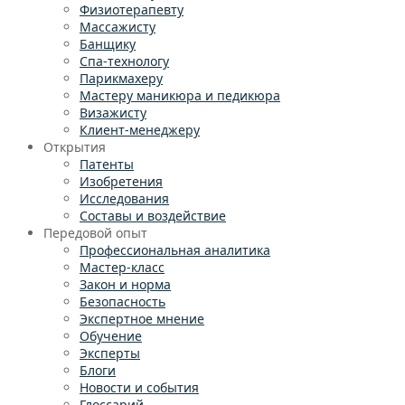
Физиотерапевту
Массажисту
Банщику
Спа-технологу
Парикмахеру
Мастеру маникюра и педикюра
Визажисту
Клиент-менеджеру
Открытия
Патенты
Изобретения
Исследования
Составы и воздействие
Передовой опыт
Профессиональная аналитика
Мастер-класс
Закон и норма
Безопасность
Экспертное мнение
Обучение
Эксперты
Блоги
Новости и события
Глоссарий