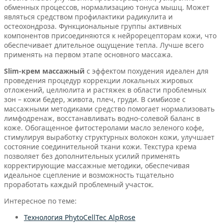
обменных процессов, нормализацию тонуса мышц. Может
являться средством профилактики радикулита и
остеохондроза. Функциональные группы активных
компонентов присоединяются к нейрорецепторам кожи, что
обеспечивает длительное ощущение тепла. Лучше всего
применять на первом этапе основного массажа.
Slim-крем массажный
с эффектом похудения идеален для
проведения процедур коррекции локальных жировых
отложений, целлюлита и растяжек в области проблемных
зон – кожи бедер, живота, плеч, груди. В симбиозе с
массажными методиками средство помогает нормализовать
лимфодренаж, восстанавливать водно-солевой баланс в
коже. Обогащенное фитостеролами масло зеленого кофе,
стимулируя выработку структурных волокон кожи, улучшает
состояние соединительной ткани кожи. Текстура крема
позволяет без дополнительных усилий применять
корректирующие массажные методики, обеспечивая
идеальное сцепление и возможность тщательно
проработать каждый проблемный участок.
Интересное по теме:
Технология PhytoCellTec AlpRose