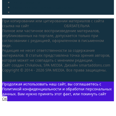
Гостеприимство
Клиентоориентированный сервис
Конструктивная психология
При копировании или цитировании материалов с сайта
ссылка на сайт
spaprofessional.su
ОБЯЗАТЕЛЬНА
Полное или частичное воспроизведение материалов,
опубликованных на портале, допускается только при
согласовании с редакцией, оформленном в письменном
виде.
Редакция не несет ответственности за содержание
материалов. В статьях представлена точка зрения авторов,
которая может не совпадать с мнением редакции.
Сайт создан Chikalova, SPA MEDIA. Дизайн smartaddons.com
Copyright © 2014 - 2026 SPA MEDIA. Все права защищены.
Продолжая использовать наш сайт, вы соглашаетесь с
Политикой конфиденциальности и обработки персональных
данных. Вам нужно принять этот факт, или покинуть сайт
OK