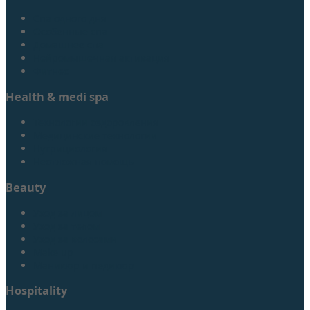
Спа одного дня
Особенные спа
Домашнее спа
Нейромышечная активация
Фитнес
Health & medi spa
Технологии оздоровления
Медицинские технологии
Нутрициология
Неотложная помощь
Beauty
Уход за лицом
Уход за телом
Уход за волосами
Make up
Маникюр и педикюр
Hospitality