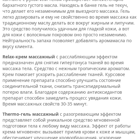
бархатного густого масла. Находясь в банке гель не текуч,
что делает его незаменимым для выездного массажа. Гель
легко дозировать и ему не свойственно во время массажа как
традиционному маслу делать все вокруг жирным и липучим.
Это средство получилось удачным для гладкой кожи, а вот
для кожи с волосяным покровом оно просто незаменимо.
Нейтральность запаха позволяет добавлять аромамасла по
вкусу клиента.
Relax-крем массажный
с расслабляющим эффектом
предназначен для снятия гипертонуса тканей во время
массажа тела. Средство с нежным тропическим ароматом.
Крем помогает ускорить расслабление тканей. Курсовое
применение препарата способно улучшить состояние
соединительной ткани, снизить трансэпидермальный
потерю влаги. Благодаря содержанию антиоксидантов
препарат способен замедлить процесс увядания кожи.
Время массажных свойств 30-35 минут.
Thermo-гель массажный
с разогревающим эффектом
представляет собой уникальное средство мгновенной
подготовки тела к любому виду массажа. Эффект от работы
крема мгновенен: вызывает прилив крови к коже и мышцам,
обеспечивает улучшение кровообращения, ускорение