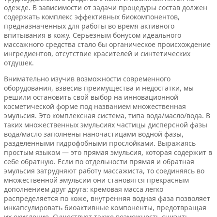
одежде. В зависимости от задачи процедуры состав должен
содержать комплекс эффективных биокомпонентов,
предназначенных для работы во время активного
впитывания в кожу. Серьезным бонусом идеального
массажного средства стало бы органическое происхождение
ингредиентов, отсутствие красителей и синтетических
отдушек.
Внимательно изучив возможности современного
оборудования, взвесив преимущества и недостатки, мы
решили остановить свой выбор на инновационной
косметической форме под названием множественная
эмульсия. Это комплексная система, типа вода/масло/вода. В
таких множественных эмульсиях частицы дисперсной фазы
вода/масло заполнены наночастицами водной фазы,
разделенными гидрофобными прослойками. Выражаясь
простым языком — это прямая эмульсия, которая содержит в
себе обратную. Если по отдельности прямая и обратная
эмульсия затрудняют работу массажиста, то соединяясь во
множественной эмульсии они становятся прекрасным
дополнением друг друга: кремовая масса легко
распределяется по коже, внутренняя водная фаза позволяет
инкапсулировать биоактивные компоненты, предотвращая
их окисление. Существует также возможность снизить