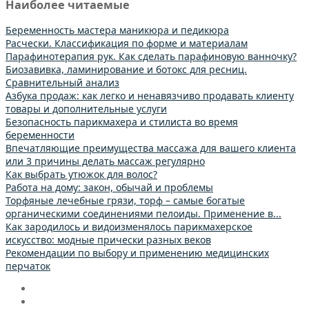
Наиболее читаемые
Беременность мастера маникюра и педикюра
Расчески. Классификация по форме и материалам
Парафинотерапия рук. Как сделать парафиновую ванночку?
Биозавивка, ламинирование и ботокс для ресниц.
Сравнительный анализ
Азбука продаж: как легко и ненавязчиво продавать клиенту
товары и дополнительные услуги
Безопасность парикмахера и стилиста во время
беременности
Впечатляющие преимущества массажа для вашего клиента
или 3 причины делать массаж регулярно
Как выбрать утюжок для волос?
Работа на дому: закон, обычай и проблемы
Торфяные лечебные грязи, торф – самые богатые
органическими соединениями пелоиды. Применение в...
Как зародилось и видоизменялось парикмахерское
искусство: модные прически разных веков
Рекомендации по выбору и применению медицинских
перчаток