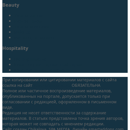
Beauty
Уход за лицом
Уход за телом
Уход за волосами
Make up
Маникюр и педикюр
Hospitality
Гостеприимство
Клиентоориентированный сервис
Конструктивная психология
При копировании или цитировании материалов с сайта
ссылка на сайт
spaprofessional.su
ОБЯЗАТЕЛЬНА
Полное или частичное воспроизведение материалов,
опубликованных на портале, допускается только при
согласовании с редакцией, оформленном в письменном
виде.
Редакция не несет ответственности за содержание
материалов. В статьях представлена точка зрения авторов,
которая может не совпадать с мнением редакции.
Сайт создан Chikalova, SPA MEDIA. Дизайн smartaddons.com