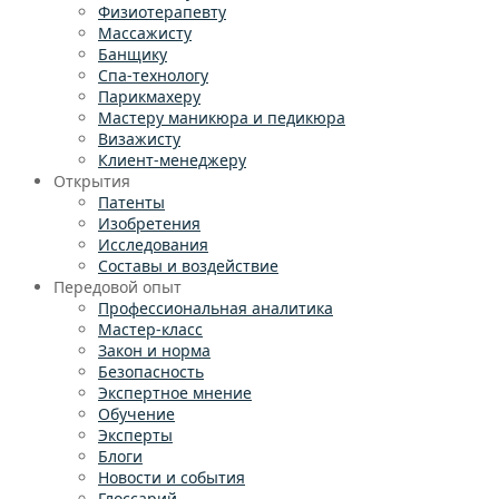
Физиотерапевту
Массажисту
Банщику
Спа-технологу
Парикмахеру
Мастеру маникюра и педикюра
Визажисту
Клиент-менеджеру
Открытия
Патенты
Изобретения
Исследования
Составы и воздействие
Передовой опыт
Профессиональная аналитика
Мастер-класс
Закон и норма
Безопасность
Экспертное мнение
Обучение
Эксперты
Блоги
Новости и события
Глоссарий