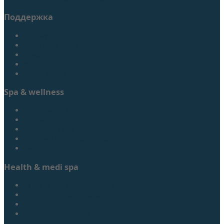
Поддержка
Контакты
Обратная связь
Поиск
Регистрация
Карта сайта
Spa & wellness
Спа одного дня
Особенные спа
Домашнее спа
Нейромышечная активация
Фитнес
Health & medi spa
Технологии оздоровления
Медицинские технологии
Нутрициология
Неотложная помощь